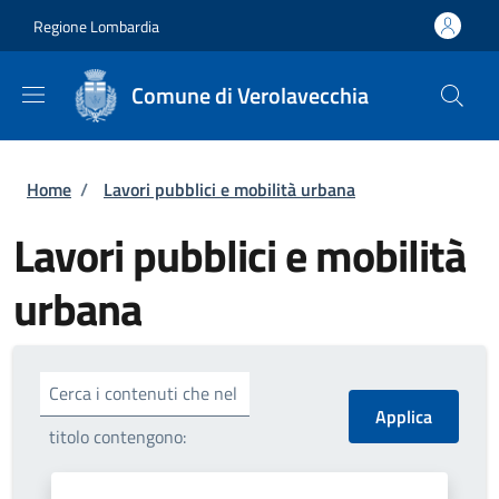
Salta al contenuto principale
Skip to footer content
Regione Lombardia
Comune di Verolavecchia
Briciole di pane
Home
/
Lavori pubblici e mobilità urbana
Lavori pubblici e mobilità
urbana
Cerca i contenuti che nel
titolo contengono: