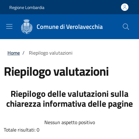
Salta al contenuto principale
Skip to footer content
Regione Lombardia
Comune di Verolavecchia
Briciole di pane
Home
/
Riepilogo valutazioni
Riepilogo valutazioni
Riepilogo delle valutazioni sulla
chiarezza informativa delle pagine
Nessun aspetto positivo
Totale risultati: 0