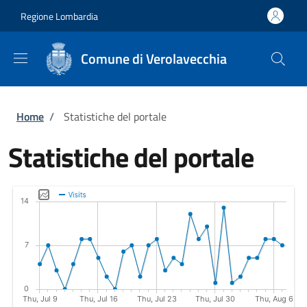
Salta al contenuto principale
Skip to footer content
Regione Lombardia
Comune di Verolavecchia
Briciole di pane
Home
/
Statistiche del portale
Statistiche del portale