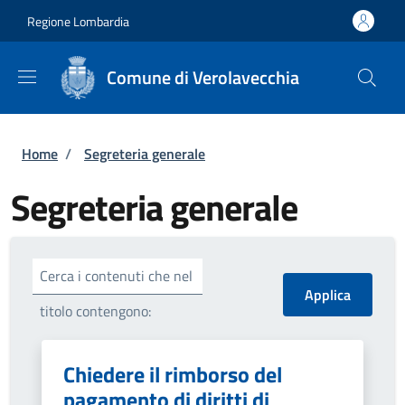
Salta al contenuto principale
Skip to footer content
Regione Lombardia
Comune di Verolavecchia
Briciole di pane
Home
/
Segreteria generale
Segreteria generale
Cerca i contenuti che nel
titolo contengono:
Chiedere il rimborso del
pagamento di diritti di