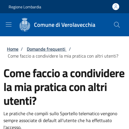
Salta al contenuto principale
Skip to footer content
Regione Lombardia
Comune di Verolavecchia
Briciole di pane
Home
/
Domande frequenti
/
Come faccio a condividere la mia pratica con altri utenti?
Come faccio a condividere
la mia pratica con altri
utenti?
Le pratiche che compili sullo Sportello telematico vengono
sempre associate di default all'utente che ha effettuato
l'accesso.