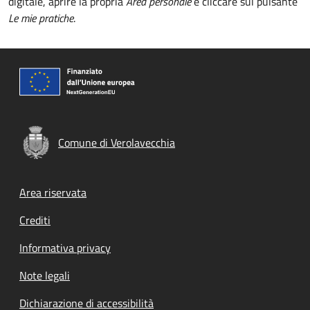
digitale, aprire la propria
Area personale
e cliccare sul pulsante
Le mie pratiche
.
Comune di Verolavecchia
Footer menu
Area riservata
Crediti
Informativa privacy
Note legali
Dichiarazione di accessibilità