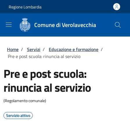
Salta al contenuto principale
Skip to footer content
Regione Lombardia
Comune di Verolavecchia
Briciole di pane
Home
/
Servizi
/
Educazione e formazione
/
Pre e post scuola: rinuncia al servizio
Pre e post scuola:
rinuncia al servizio
(Regolamento comunale)
Servizio attivo