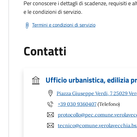
Per conoscere i dettagli di scadenze, requisiti e al
e le condizioni di servizio.
Termini e condizioni di servizio
Contatti
Ufficio urbanistica, edilizia 
Piazza Giuseppe Verdi, 7 25029 Ver
+39 030 9360407
(Telefono)
protocollo@pec.comune.verolavecc
tecnico@comune.verolavecchia.bs.