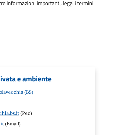
tre informazioni importanti, leggi i termini
privata e ambiente
olavecchia (BS)
hia.bs.it
(Pec)
it
(Email)