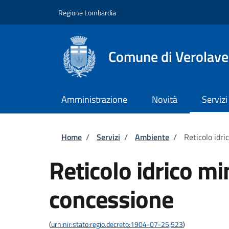
Salta al contenuto principale
Skip to footer content
Regione Lombardia
Comune di Verolave
Amministrazione
Novità
Servizi
Briciole di pane
Home
/
Servizi
/
Ambiente
/
Reticolo idri
Reticolo idrico min
concessione
(
urn:nir:stato:regio.decreto:1904-07-25;523
)