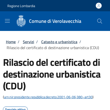
Salta al contenuto principale
Skip to footer content
Regione Lombardia
Comune di Verolavecchia
Briciole di pane
Home
/
Servizi
/
Catasto e urbanistica
/
Rilascio del certificato di destinazione urbanistica (CDU)
Rilascio del certificato di
destinazione urbanistica
(CDU)
(
urn:nir:presidente.repubblica:decreto:2001-06-06;380~art30
)
Servizio attivo