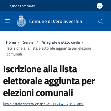
Salta al contenuto principale
Skip to footer content
Regione Lombardia
Comune di Verolavecchia
Briciole di pane
Home
/
Servizi
/
Anagrafe e stato civile
/
Iscrizione alla lista elettorale aggiunta per elezioni
comunali
Iscrizione alla lista
elettorale aggiunta per
elezioni comunali
(
urn:nir:stato:decreto.legislativo:1996-04-12;197~art1
)