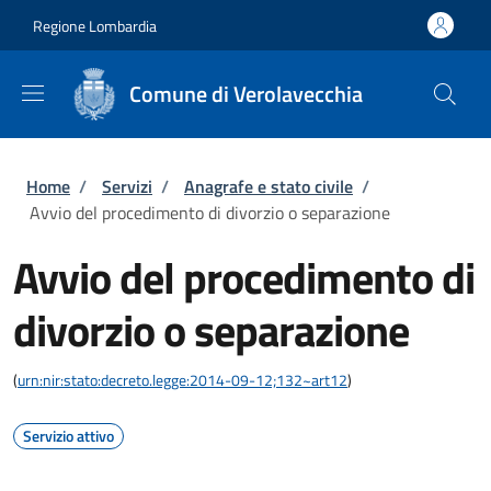
Salta al contenuto principale
Skip to footer content
Regione Lombardia
Comune di Verolavecchia
Briciole di pane
Home
/
Servizi
/
Anagrafe e stato civile
/
Avvio del procedimento di divorzio o separazione
Avvio del procedimento di
divorzio o separazione
(
urn:nir:stato:decreto.legge:2014-09-12;132~art12
)
Servizio attivo