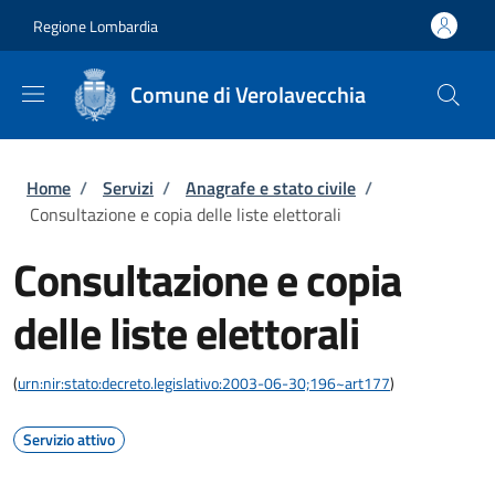
Salta al contenuto principale
Skip to footer content
Regione Lombardia
Comune di Verolavecchia
Briciole di pane
Home
/
Servizi
/
Anagrafe e stato civile
/
Consultazione e copia delle liste elettorali
Consultazione e copia
delle liste elettorali
(
urn:nir:stato:decreto.legislativo:2003-06-30;196~art177
)
Servizio attivo