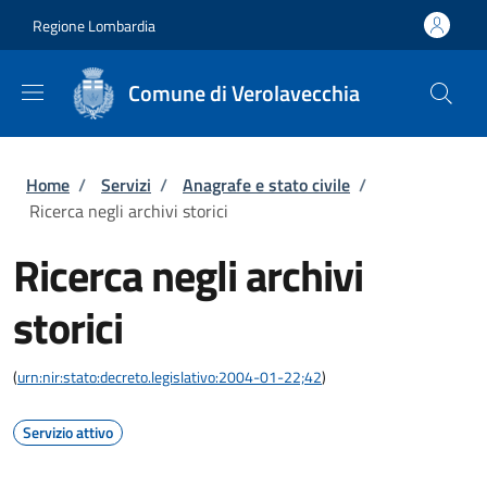
Salta al contenuto principale
Skip to footer content
Regione Lombardia
Comune di Verolavecchia
Briciole di pane
Home
/
Servizi
/
Anagrafe e stato civile
/
Ricerca negli archivi storici
Ricerca negli archivi
storici
(
urn:nir:stato:decreto.legislativo:2004-01-22;42
)
Servizio attivo