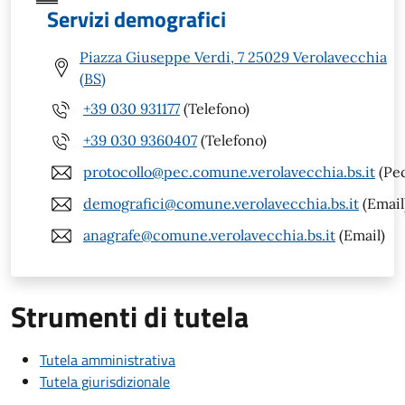
Servizi demografici
Piazza Giuseppe Verdi, 7 25029 Verolavecchia
(BS)
+39 030 931177
(Telefono)
+39 030 9360407
(Telefono)
protocollo@pec.comune.verolavecchia.bs.it
(Pe
demografici@comune.verolavecchia.bs.it
(Email
anagrafe@comune.verolavecchia.bs.it
(Email)
Strumenti di tutela
Tutela amministrativa
Tutela giurisdizionale