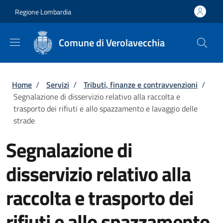
Salta al contenuto principale
Skip to footer content
Regione Lombardia
Comune di Verolavecchia
Briciole di pane
Home
/
Servizi
/
Tributi, finanze e contravvenzioni
/
Segnalazione di disservizio relativo alla raccolta e
trasporto dei rifiuti e allo spazzamento e lavaggio delle
strade
Segnalazione di
disservizio relativo alla
raccolta e trasporto dei
rifiuti e allo spazzamento