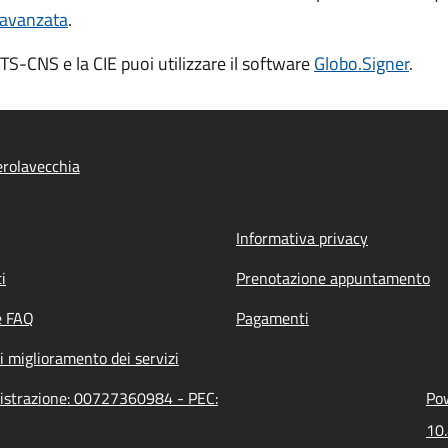
 avanzata
.
TS-CNS e la CIE puoi utilizzare il software
Globo.Signer
.
rolavecchia
Informativa privacy
i
Prenotazione appuntamento
e FAQ
Pagamenti
i miglioramento dei servizi
nistrazione: 00727360984 - PEC:
Pow
10.