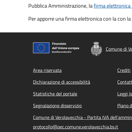
Pubblica Amministrazione, la
firma elettronica
Per apporre una firma elettronica con la con la 
Comune di Ve
Footer menu
Area riservata
Crediti
Dichiarazione di accessibilità
Contatt
Statistiche del portale
Leggi l
Segnalazione disservizio
Piano d
Comune di Verolavecchia - Partita IVA dell'ammi
protocollo@pec.comune.verolavecchia.bs.it