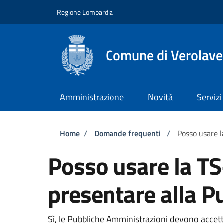
Salta al contenuto principale
Skip to footer content
Regione Lombardia
Comune di Verolave
Amministrazione
Novità
Servizi
Briciole di pane
Home
/
Domande frequenti
/
Posso usare l
Posso usare la TS
presentare alla P
Sì, le Pubbliche Amministrazioni devono accetta