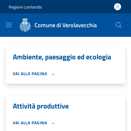
Salta al contenuto principale
Skip to footer content
Regione Lombardia
Comune di Verolavecchia
Ambiente, paesaggio ed ecologia
VAI ALLA PAGINA
Attività produttive
VAI ALLA PAGINA