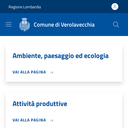
Salta al contenuto principale
Skip to footer content
Regione Lombardia
Comune di Verolavecchia
Ambiente, paesaggio ed ecologia
VAI ALLA PAGINA
Attività produttive
VAI ALLA PAGINA