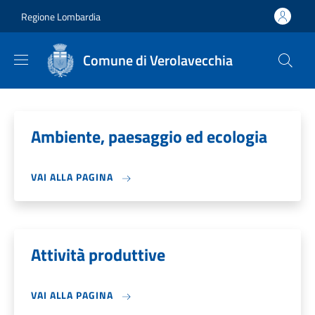
Salta al contenuto principale
Skip to footer content
Regione Lombardia
Comune di Verolavecchia
Ambiente, paesaggio ed ecologia
VAI ALLA PAGINA
Attività produttive
VAI ALLA PAGINA